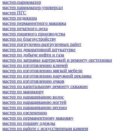
мастер-парикмахер
мастер парикмахер-универсал
мастер ПГС
мастер педикюра
мастер перманентного макияжа
мастер печатного цеха
мастер пищевого производства
мастер по благоустройству
мастер погрузочно-разгрузочных работ
мастер по декоративной штукатурке
мастер по добыче нефти и газа
мастер по заправке картриджей и ремонту оргтехники
мастер по изготовлению ключей
мастер по изготовлению мягкой мебели
мастер по изготовлению наружной рекламы
мастер по изготовлению очков
мастер по капитальному ремонту скважин
мастер по маникюру
мастер по наращиванию волос
мастер по наращиванию ногтей
мастер по наращиванию ресниц
мастер по озеленению
мастер по перманентному макияжу
мастер по пошиву одежды
мастер по работе с искусственным камнем