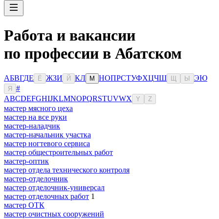
Работа и вакансии
по профессии в Абатском
А
Б
В
Г
Д
Е
Ж
З
И
К
Л
Н
О
П
Р
С
Т
У
Ф
Х
Ц
Ч
Ш
Э
Ю
Ё
Й
М
Щ
Ы
#
Я
A
B
C
D
E
F
G
H
I
J
K
L
M
N
O
P
Q
R
S
T
U
V
W
X
Y
Z
мастер мясного цеха
мастер на все руки
мастер-наладчик
мастер-начальник участка
мастер ногтевого сервиса
мастер общестроительных работ
мастер-оптик
мастер отдела технического контроля
мастер-отделочник
мастер отделочник-универсал
мастер отделочных работ
1
мастер ОТК
мастер очистных сооружений