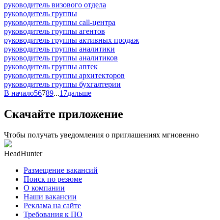
руководитель визового отдела
руководитель группы
руководитель группы call-центра
руководитель группы агентов
руководитель группы активных продаж
руководитель группы аналитики
руководитель группы аналитиков
руководитель группы аптек
руководитель группы архитекторов
руководитель группы бухгалтерии
В начало
5
6
7
8
9
...
17
дальше
Скачайте приложение
Чтобы получать уведомления о приглашениях мгновенно
HeadHunter
Размещение вакансий
Поиск по резюме
О компании
Наши вакансии
Реклама на сайте
Требования к ПО