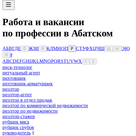
Работа и вакансии
по профессии в Абатском
А
Б
В
Г
Д
Е
Ж
З
И
К
Л
М
Н
О
П
С
Т
У
Ф
Х
Ц
Ч
Ш
Э
Ю
Ё
Й
Р
Щ
Ы
#
Я
A
B
C
D
E
F
G
H
I
J
K
L
M
N
O
P
Q
R
S
T
U
V
W
X
Y
Z
риск-технолог
ритуальный агент
рихтовщик
рихтовщик-арматурщик
риэлтор
риэлтор-агент
риэлтор в отдел продаж
риэлтор по коммерческой недвижимости
риэлтор по недвижимости
риэлтор-стажер
рубщик мяса
рубщик срубов
руководитель
1