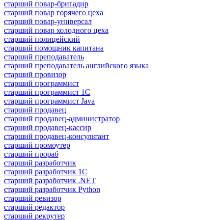
старший повар-бригадир
старший повар горячего цеха
старший повар-универсал
старший повар холодного цеха
старший полицейский
старший помощник капитана
старший преподаватель
старший преподаватель английского языка
старший провизор
старший программист
старший программист 1С
старший программист Java
старший продавец
старший продавец-администратор
старший продавец-кассир
старший продавец-консультант
старший промоутер
старший прораб
старший разработчик
старший разработчик 1С
старший разработчик .NET
старший разработчик Python
старший ревизор
старший редактор
старший рекрутер