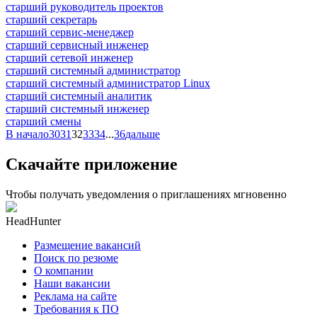
старший руководитель проектов
старший секретарь
старший сервис-менеджер
старший сервисный инженер
старший сетевой инженер
старший системный администратор
старший системный администратор Linux
старший системный аналитик
старший системный инженер
старший смены
В начало
30
31
32
33
34
...
36
дальше
Скачайте приложение
Чтобы получать уведомления о приглашениях мгновенно
HeadHunter
Размещение вакансий
Поиск по резюме
О компании
Наши вакансии
Реклама на сайте
Требования к ПО