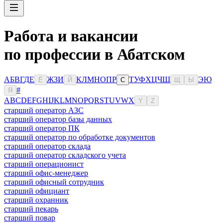
Работа и вакансии
по профессии в Абатском
А
Б
В
Г
Д
Е
Ж
З
И
К
Л
М
Н
О
П
Р
Т
У
Ф
Х
Ц
Ч
Ш
Э
Ю
Ё
Й
С
Щ
Ы
#
Я
A
B
C
D
E
F
G
H
I
J
K
L
M
N
O
P
Q
R
S
T
U
V
W
X
Y
Z
старший оператор АЗС
старший оператор базы данных
старший оператор ПК
старший оператор по обработке документов
старший оператор склада
старший оператор складского учета
старший операционист
старший офис-менеджер
старший офисный сотрудник
старший официант
старший охранник
старший пекарь
старший повар