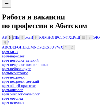
Работа и вакансии
по профессии в Абатском
А
Б
Г
Д
Е
Ж
З
И
К
Л
М
Н
О
П
Р
С
Т
У
Ф
Х
Ц
Ч
Ш
Э
Ю
В
Ё
Й
Щ
Ы
#
Я
A
B
C
D
E
F
G
H
I
J
K
L
M
N
O
P
Q
R
S
T
U
V
W
X
Y
Z
врач МСЭ
врач-нарколог
врач-невролог детский
врач-невролог поликлиники
врач-нейрохирург
врач-неонатолог
врач-нефролог
врач-нефролог детский
врач общей практики
врач-онколог
врач онколог-маммолог
врач-ортопед
врач-остеопат