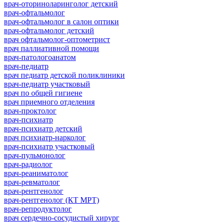
врач-оториноларинголог детский
врач-офтальмолог
врач-офтальмолог в салон оптики
врач-офтальмолог детский
врач офтальмолог-оптометрист
врач паллиативной помощи
врач-патологоанатом
врач-педиатр
врач педиатр детской поликлиники
врач-педиатр участковый
врач по общей гигиене
врач приемного отделения
врач-проктолог
врач-психиатр
врач-психиатр детский
врач психиатр-нарколог
врач-психиатр участковый
врач-пульмонолог
врач-радиолог
врач-реаниматолог
врач-ревматолог
врач-рентгенолог
врач-рентгенолог (КТ МРТ)
врач-репродуктолог
врач сердечно-сосудистый хирург