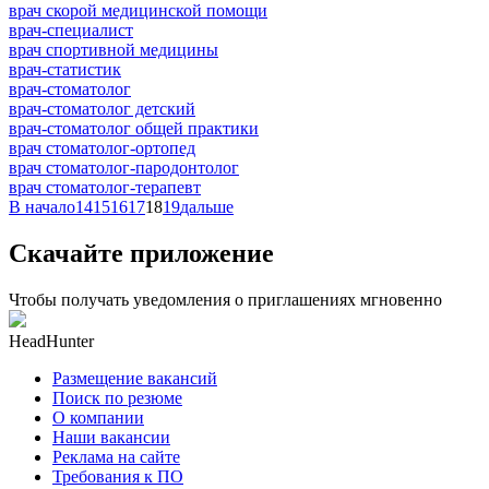
врач скорой медицинской помощи
врач-специалист
врач спортивной медицины
врач-статистик
врач-стоматолог
врач-стоматолог детский
врач-стоматолог общей практики
врач стоматолог-ортопед
врач стоматолог-пародонтолог
врач стоматолог-терапевт
В начало
14
15
16
17
18
19
дальше
Скачайте приложение
Чтобы получать уведомления о приглашениях мгновенно
HeadHunter
Размещение вакансий
Поиск по резюме
О компании
Наши вакансии
Реклама на сайте
Требования к ПО