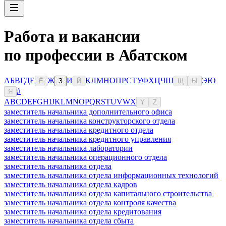
Работа и вакансии
по профессии в Абатском
А
Б
В
Г
Д
Е
Ж
И
К
Л
М
Н
О
П
Р
С
Т
У
Ф
Х
Ц
Ч
Ш
Э
Ю
Ё
З
Й
Щ
Ы
#
Я
A
B
C
D
E
F
G
H
I
J
K
L
M
N
O
P
Q
R
S
T
U
V
W
X
Y
Z
заместитель начальника дополнительного офиса
заместитель начальника конструкторского отдела
заместитель начальника кредитного отдела
заместитель начальника кредитного управления
заместитель начальника лаборатории
заместитель начальника операционного отдела
заместитель начальника отдела
заместитель начальника отдела информационных технологий
заместитель начальника отдела кадров
заместитель начальника отдела капитального строительства
заместитель начальника отдела контроля качества
заместитель начальника отдела кредитования
заместитель начальника отдела сбыта