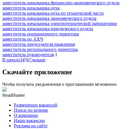
заместитель начальника финансово-экономического отдела
заместитель начальника цеха
заместитель начальника цеха по технической части
заместитель начальника экономического отдела
заместитель начальника электротехнической лаборатории
заместитель начальника юридического отдела
заместитель операционного директора
заместитель по АХЧ
заместитель председателя правления
заместитель регионального директора
заместитель руководителя
1
В начало
3
4
5
6
7
дальше
Скачайте приложение
Чтобы получать уведомления о приглашениях мгновенно
HeadHunter
Размещение вакансий
Поиск по резюме
О компании
Наши вакансии
Реклама на сайте