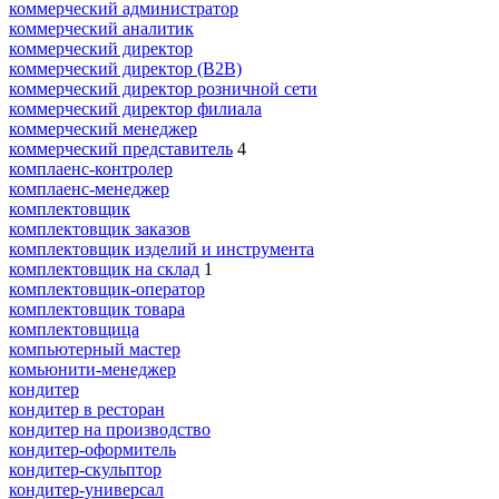
коммерческий администратор
коммерческий аналитик
коммерческий директор
коммерческий директор (B2B)
коммерческий директор розничной сети
коммерческий директор филиала
коммерческий менеджер
коммерческий представитель
4
комплаенс-контролер
комплаенс-менеджер
комплектовщик
комплектовщик заказов
комплектовщик изделий и инструмента
комплектовщик на склад
1
комплектовщик-оператор
комплектовщик товара
комплектовщица
компьютерный мастер
комьюнити-менеджер
кондитер
кондитер в ресторан
кондитер на производство
кондитер-оформитель
кондитер-скульптор
кондитер-универсал