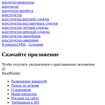
кондитер-шоколатье
кондуктор
кондуктор автобуса
конструктор
конструктор верхней одежды
конструктор выставочных стендов
конструктор детской одежды
конструктор женской одежды
конструктор-закройщик
конструктор-замерщик
В начало
2
3
4
5
6
...
11
дальше
Скачайте приложение
Чтобы получать уведомления о приглашениях мгновенно
HeadHunter
Размещение вакансий
Поиск по резюме
О компании
Наши вакансии
Реклама на сайте
Требования к ПО