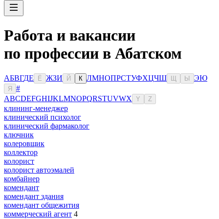
Работа и вакансии
по профессии в Абатском
А
Б
В
Г
Д
Е
Ж
З
И
Л
М
Н
О
П
Р
С
Т
У
Ф
Х
Ц
Ч
Ш
Э
Ю
Ё
Й
К
Щ
Ы
#
Я
A
B
C
D
E
F
G
H
I
J
K
L
M
N
O
P
Q
R
S
T
U
V
W
X
Y
Z
клининг-менеджер
клинический психолог
клинический фармаколог
ключник
колеровщик
коллектор
колорист
колорист автоэмалей
комбайнер
комендант
комендант здания
комендант общежития
коммерческий агент
4