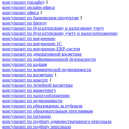
консультант (онлайн)
3
консультант онлайн-офиса
консультант офиса
1
консультант по банковским продуктам
3
консультант по бренду
консультант по бухгалтерскому и налоговому учету
консультант по бухгалтерскому учету и налогообложению
консультант по внедрению
консультант по внедрению 1С
консультант по внедрению ERP-систем
консультант по декоративной косметике
консультант по информационной безопасности
консультант по кадрам
консультант по коммерческой недвижимости
консультант по косметике
1
консультант по красоте
1
консультант по лечебной косметике
консультант по маркетингу
консультант по налогообложению
консультант по недвижимости
консультант по образованию за рубежом
консультант по образовательным программам
консультант по питанию
консультант по подбору административного персонала
консультант по подбору персонала