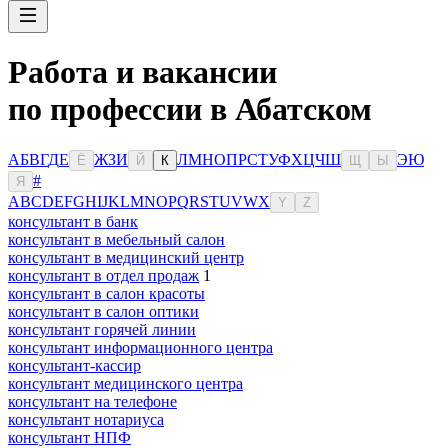
Работа и вакансии
по профессии в Абатском
А
Б
В
Г
Д
Е
Ж
З
И
Л
М
Н
О
П
Р
С
Т
У
Ф
Х
Ц
Ч
Ш
Э
Ю
Ё
Й
К
Щ
Ы
#
Я
A
B
C
D
E
F
G
H
I
J
K
L
M
N
O
P
Q
R
S
T
U
V
W
X
Y
Z
консультант в банк
консультант в мебельный салон
консультант в медицинский центр
консультант в отдел продаж
1
консультант в салон красоты
консультант в салон оптики
консультант горячей линии
консультант информационного центра
консультант-кассир
консультант медицинского центра
консультант на телефоне
консультант нотариуса
консультант НПФ